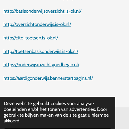
http://basisonderwijsoverzicht.is-ok.nl/
http://overzichtonderwijs.is-ok.nl/
http://cito-toetsen.is-ok.nl/
http://toetsenbasisonderwijs.is-ok.nl/
https://onderwijsinzicht.goedbegin.nl/
https://aardigonderwijs.bannerstartpagina.nl/
Deze website gebruikt cookies voor analyse-
doeleinden en/of het tonen van advertenties. Door
gebruik te blijven maken van de site gaat u hiermee
akkoord.
© 2020 - 2026 Nederlandsonderwijs