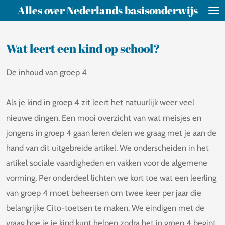
Alles over Nederlands basisonderwijs
Ga
direct
naar
Wat leert een kind op school?
de
De inhoud van groep 4
hoofdinhoud
Als je kind in groep 4 zit leert het natuurlijk weer veel
nieuwe dingen. Een mooi overzicht van wat meisjes en
jongens in groep 4 gaan leren delen we graag met je aan de
hand van dit uitgebreide artikel. We onderscheiden in het
artikel sociale vaardigheden en vakken voor de algemene
vorming. Per onderdeel lichten we kort toe wat een leerling
van groep 4 moet beheersen om twee keer per jaar die
belangrijke Cito-toetsen te maken. We eindigen met de
vraag hoe je je kind kunt helpen zodra het in groep 4 begint.